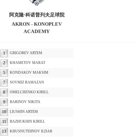
阿克隆·科诺普列夫足球院
AKRON - KONOPLEV
ACADEMY
1
GRIGOREV ARTEM
2
KHAMETOV MARAT
5
KONDAKOV MAKSIM
7
SOVMIZ RAMAZAN
8
OMELCHENKO KIRILL
9
BARINOV NIKITA
10
LIUSHIN ARTEM
11
BAZHUKHIN KIRILL
13
KHUSNUTDINOV ILDAR